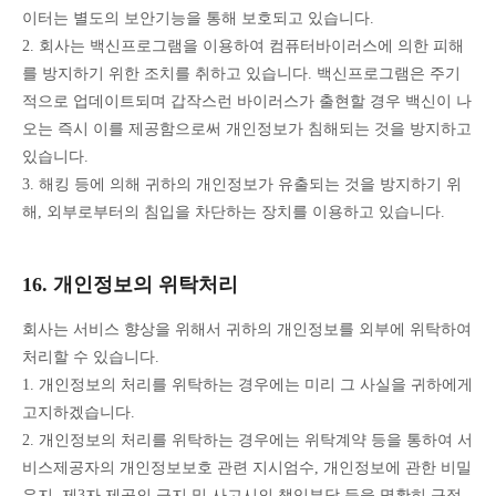
이터는 별도의 보안기능을 통해 보호되고 있습니다.
2. 회사는 백신프로그램을 이용하여 컴퓨터바이러스에 의한 피해
를 방지하기 위한 조치를 취하고 있습니다. 백신프로그램은 주기
적으로 업데이트되며 갑작스런 바이러스가 출현할 경우 백신이 나
오는 즉시 이를 제공함으로써 개인정보가 침해되는 것을 방지하고
있습니다.
3. 해킹 등에 의해 귀하의 개인정보가 유출되는 것을 방지하기 위
해, 외부로부터의 침입을 차단하는 장치를 이용하고 있습니다.
16. 개인정보의 위탁처리
회사는 서비스 향상을 위해서 귀하의 개인정보를 외부에 위탁하여
처리할 수 있습니다.
1. 개인정보의 처리를 위탁하는 경우에는 미리 그 사실을 귀하에게
고지하겠습니다.
2. 개인정보의 처리를 위탁하는 경우에는 위탁계약 등을 통하여 서
비스제공자의 개인정보보호 관련 지시엄수, 개인정보에 관한 비밀
유지, 제3자 제공의 금지 및 사고시의 책임부담 등을 명확히 규정