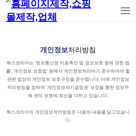
개인정보
처리방침
웍스코리아는 '정보통신망 이용촉진 및 정보보호 등에 관한 법
률','개인정보 보호법' 등에서 개인정보처리바가 준수하여야 할
관련 법상의 개인정보 보호규정을 준수합니다. 이에 개인정보
처리방침을 정하여 '개인정보자기결정권' 보장을 통한 정보주
체 권익 보호에 최선을 다하고 있습니다.
웍스코리아의 개인정보처리방침은 다음의 내용을 담고있습니
다.