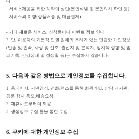
다.
- 서비스제공을 위한 계약의 성립(본인식별 및 본인의사 확인 등)
- 서비스의 이행(상품배송 및 대금결제)
- 기타 새로운 서비스, 신상품이나 이벤트 정보 안내
2. 단, 이용자의 기본적 인권 침해의 우려가 있는 민감한 개인정보
(인종 및 민족, 사상 및 신조, 출신지 및 본적지, 정치적 성향 및 범
죄기록, 건강상태 및 성생활 등)는 수집하지 않습니다.
5. 다음과 같은 방법으로 개인정보를 수집합니다.
1. 홈페이지, 서면양식, 전화/팩스를 통한 회원가입, 상담 게시판,
경품 행사 응모,배송요청
2. 제휴사로부터의 제공
3. 생성정보 수집 툴을 통한 수집
6. 쿠키에 대한 개인정보 수집