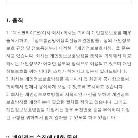
1. 총칙
1. "웍스코리아"은(이하 회사) 회사는 귀하의 개인정보보호를 매우
중요시하며, 『정보통신망이용촉진등에관한법률』상의 개인정보
보호 규정 및 정보통신부가 제정한 『개인정보보호지침』을 준수
하고 있습니다. 회사는 개인정보보호방침을 통하여 귀하께서 제공
하시는 개인정보가 어떠한 용도와 방식으로 이용되고 있으며 개인
정보보호를 위해 어떠한 조치가 취해지고 있는지 알려드립니다.
2. 회사는 개인정보보호방침을 홈페이지 첫 화면에 공개함으로써
귀하께서 언제나 용이하게 보실 수 있도록 조치하고 있습니다.
3. 회사는 개인정보보호방침의 지속적인 개선을 위하여 개인정보
보호방침을 개정하는데 필요한 절차를 정하고 있습니다. 그리고
개인정보보호방침을 개정하는 경우 버전번호 등을 부여하여 개정
된 사항을 귀하께서 쉽게 알아볼 수 있도록 하고 있습니다.
2. 개인정보 수집에 대한 동의