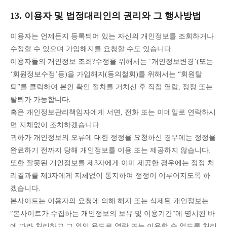
13. 이용자 및 법정대리인의 권리와 그 행사방법
이용자는 언제든지 등록되어 있는 자신의 개인정보를 조회하거나
수정할 수 있으며 가입해지를 요청할 수도 있습니다.
이용자들의 개인정보 조회?수정을 위해서는 ‘개인정보변경’(또는
‘회원정보수정’등)을 가입해지(동의철회)를 위해서는 “회원탈
퇴”를 클릭하여 본인 확인 절차를 거치신 후 직접 열람, 정정 또는
탈퇴가 가능합니다.
혹은 개인정보관리책임자에게 서면, 전화 또는 이메일로 연락하시
면 지체없이 조치하겠습니다.
귀하가 개인정보의 오류에 대한 정정을 요청하신 경우에는 정정을
완료하기 전까지 당해 개인정보를 이용 또는 제공하지 않습니다.
또한 잘못된 개인정보를 제3자에게 이미 제공한 경우에는 정정 처
리결과를 제3자에게 지체없이 통지하여 정정이 이루어지도록 하
겠습니다.
본사이트는 이용자의 요청에 의해 해지 또는 삭제된 개인정보는
“본사이트가 수집하는 개인정보의 보유 및 이용기간”에 명시된 바
에 따라 처리하고 그 외의 용도로 열람 또는 이용할 수 없도록 처리