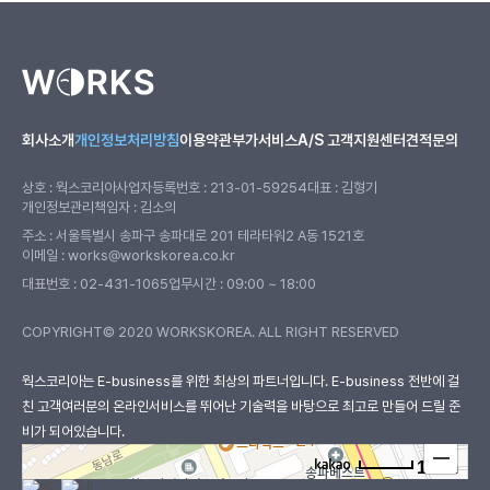
■ 개인정보의 보유 및 이용기간
회사는 개인정보 수집 및 이용목적이 달성된 후에는 예외 없이 해당
정보를 지체 없이 파기합니다.
회사소개
개인정보처리방침
이용약관
부가서비스
A/S 고객지원센터
견적문의
상호 : 웍스코리아
사업자등록번호 : 213-01-59254
대표 : 김형기
개인정보관리책임자 : 김소의
주소 : 서울특별시 송파구 송파대로 201 테라타워2 A동 1521호
이메일 : works@workskorea.co.kr
대표번호 :
02-431-1065
업무시간 : 09:00 ~ 18:00
COPYRIGHT© 2020 WORKSKOREA. ALL RIGHT RESERVED
웍스코리아
웍스코리아는 E-business를 위한 최상의 파트너입니다. E-business 전반에 걸
친 고객여러분의
온라인서비스를 뛰어난 기술력을 바탕으로 최고로 만들어 드릴 준
비가 되어있습니다.
100m