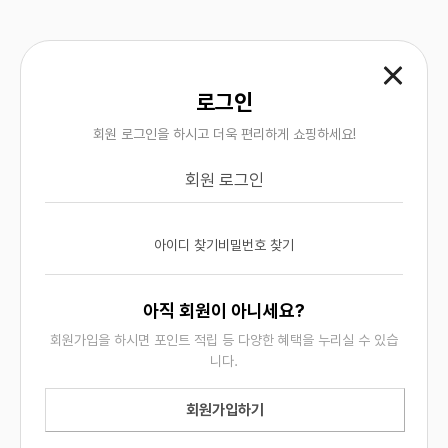
로그인
회원 로그인을 하시고 더욱 편리하게 쇼핑하세요!
회원 로그인
아이디 찾기
비밀번호 찾기
회사소개
개인정보처리방침
이용약관
부가서비스
A/S 고객지원센터
견적문의
아직 회원이 아니세요?
상호 : 웍스코리아
사업자등록번호 : 213-01-59254
대표 : 김형기
개인정보관리책임자 : 김소의
회원가입을 하시면 포인트 적립 등 다양한 혜택을 누리실 수 있습
니다.
주소 : 서울특별시 송파구 송파대로 201 테라타워2 A동 1521호
이메일 : works@workskorea.co.kr
대표번호 :
02-431-1065
업무시간 : 09:00 ~ 18:00
회원가입하기