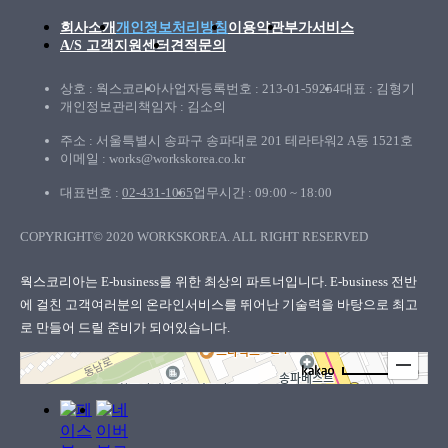
회사소개
개인정보처리방침
이용약관
부가서비스
A/S 고객지원센터
견적문의
상호 : 웍스코리아
사업자등록번호 : 213-01-59254
대표 : 김형기
개인정보관리책임자 : 김소의
주소 : 서울특별시 송파구 송파대로 201 테라타워2 A동 1521호
이메일 : works@workskorea.co.kr
대표번호 :
02-431-1065
업무시간 : 09:00 ~ 18:00
COPYRIGHT© 2020 WORKSKOREA. ALL RIGHT RESERVED
웍스코리아
웍스코리아는 E-business를 위한 최상의 파트너입니다. E-business 전반
에 걸친 고객여러분의
온라인서비스를 뛰어난 기술력을 바탕으로 최고
로 만들어 드릴 준비가 되어있습니다.
100m
로드뷰
길찾기
지도 크게 보기