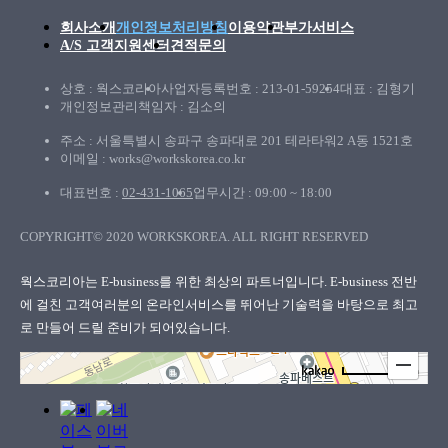
회사소개
개인정보처리방침
이용약관
부가서비스
A/S 고객지원센터
견적문의
상호 : 웍스코리아
사업자등록번호 : 213-01-59254
대표 : 김형기
개인정보관리책임자 : 김소의
주소 : 서울특별시 송파구 송파대로 201 테라타워2 A동 1521호
이메일 : works@workskorea.co.kr
대표번호 :
02-431-1065
업무시간 : 09:00 ~ 18:00
COPYRIGHT© 2020 WORKSKOREA. ALL RIGHT RESERVED
웍스코리아
웍스코리아는 E-business를 위한 최상의 파트너입니다. E-business 전반
에 걸친 고객여러분의
온라인서비스를 뛰어난 기술력을 바탕으로 최고
로 만들어 드릴 준비가 되어있습니다.
100m
로드뷰
길찾기
지도 크게 보기