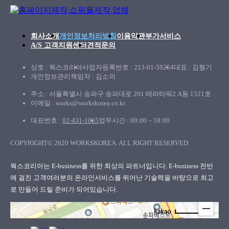
회사소개
개인정보처리방침
이용약관
부가서비스
A/S 고객지원센터
견적문의
상호 : 웍스코리아
사업자등록번호 : 213-01-59254
대표 : 김형기
개인정보관리책임자 : 김소의
주소 : 서울특별시 송파구 송파대로 201 테라타워2 A동 1521호
이메일 : works@workskorea.co.kr
대표번호 :
02-431-1065
업무시간 : 09:00 ~ 18:00
COPYRIGHT© 2020 WORKSKOREA. ALL RIGHT RESERVED
웍스코리아
웍스코리아는 E-business를 위한 최상의 파트너입니다. E-business 전반
에 걸친 고객여러분의
온라인서비스를 뛰어난 기술력을 바탕으로 최고
로 만들어 드릴 준비가 되어있습니다.
100m
로드뷰
길찾기
지도 크게 보기