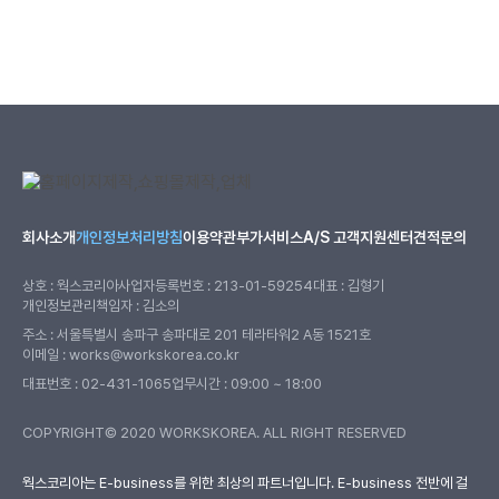
회사소개
개인정보처리방침
이용약관
부가서비스
A/S 고객지원센터
견적문의
상호 : 웍스코리아
사업자등록번호 : 213-01-59254
대표 : 김형기
개인정보관리책임자 : 김소의
주소 : 서울특별시 송파구 송파대로 201 테라타워2 A동 1521호
이메일 : works@workskorea.co.kr
대표번호 :
02-431-1065
업무시간 : 09:00 ~ 18:00
COPYRIGHT© 2020 WORKSKOREA. ALL RIGHT RESERVED
웍스코리아
웍스코리아는 E-business를 위한 최상의 파트너입니다. E-business 전반에 걸