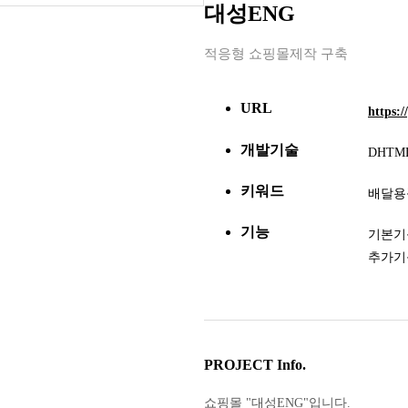
대성ENG
적응형 쇼핑몰제작 구축
URL
https:/
개발기술
DHTML
키워드
배달용
기능
기본기능
추가기
PROJECT Info.
쇼핑몰 "대성ENG"입니다.