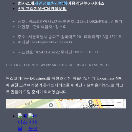
회사소개
개인정보처리방침
이용약관
부가서비스
A/S 고객지원센터
견적문의
상호 : 웍스코리아
사업자등록번호 : 213-01-59254
대표 : 김형기
개인정보관리책임자 : 김소의
주소 : 서울특별시 송파구 송파대로 201 테라타워2 A동 1521호
이메일 : works@workskorea.co.kr
대표번호 :
02-431-1065
업무시간 : 09:00 ~ 18:00
COPYRIGHT© 2020 WORKSKOREA. ALL RIGHT RESERVED
웍스코리아
웍스코리아는 E-business를 위한 최상의 파트너입니다. E-business 전반
에 걸친 고객여러분의
온라인서비스를 뛰어난 기술력을 바탕으로 최고
로 만들어 드릴 준비가 되어있습니다.
100m
로드뷰
길찾기
지도 크게 보기