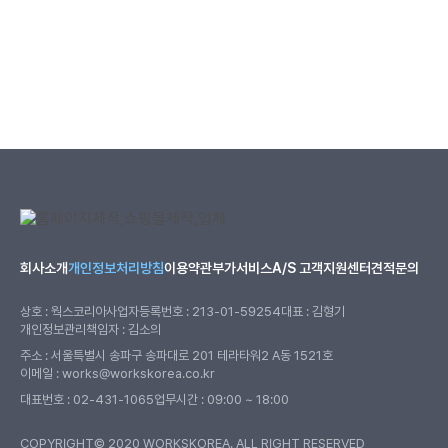
회사소개
개인정보처리방침
이용약관
부가서비스
A/S 고객지원센터
견적문의
상호 : 웍스코리아
사업자등록번호 : 213-01-59254
대표 : 김형기
개인정보관리책임자 : 김소의
주소 : 서울특별시 송파구 송파대로 201 테라타워2 A동 1521호
이메일 : works@workskorea.co.kr
대표번호 :
02-431-1065
업무시간 : 09:00 ~ 18:00
COPYRIGHT© 2020 WORKSKOREA. ALL RIGHT RESERVED