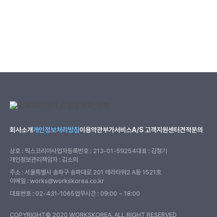
회사소개
개인정보처리방침
이용약관
부가서비스
A/S 고객지원센터
견적문의
상호 : 웍스코리아
사업자등록번호 : 213-01-59254
대표 : 김형기
개인정보관리책임자 : 김소의
주소 : 서울특별시 송파구 송파대로 201 테라타워2 A동 1521호
이메일 : works@workskorea.co.kr
대표번호 :
02-431-1065
업무시간 : 09:00 ~ 18:00
COPYRIGHT© 2020 WORKSKOREA. ALL RIGHT RESERVED