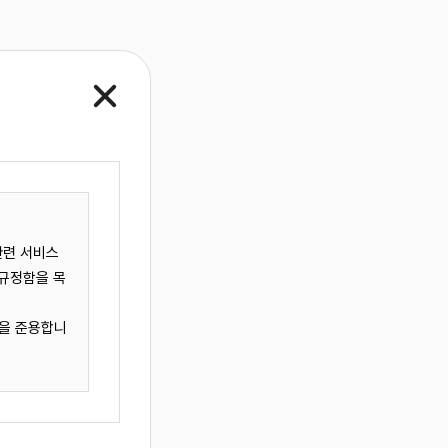
로그인
회원가입
고객지원
관련 서비스
100m
로드뷰
길찾기
지도 크게 보기
관을 준용합니
 말하며,