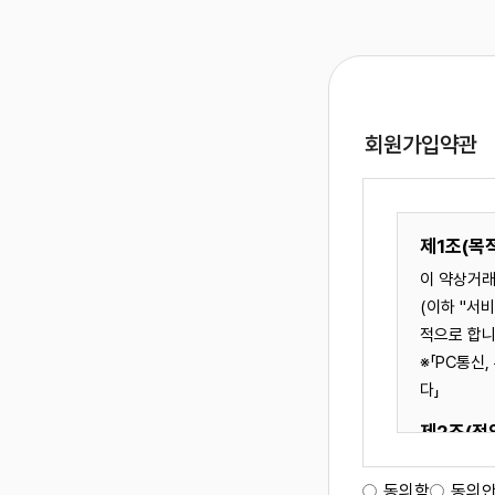
회원가입약관
제1조(목
이 약상거래
(이하 "서비스"라 한다)를 이용함에 있어 사이버 몰과 이용자의 권리.의무 및 책임사항을 규정함을 목
적으로 
※「PC통신
회사소개
개인정보처리방침
이용약관
부가서비스
A/S 고객지원센
다」
상호 : 웍스코리아
사업자등록번호 : 213-01-59254
대표 : 김형기
개
제2조(정
주소 : 서울특별시 송파구 송파대로 201 테라타워2 A동 1521호
이메일 
① "몰"이란
동의함
동의
대표번호 :
02-431-1065
업무시간 : 09:00 ~ 18:00
여 컴퓨터등