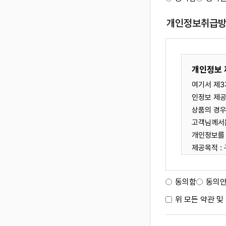
아울
개인정보취급
② "이용자"란 "몰"에 접속하여 이 
COPYRIGHT© 2020 WORKSKOREA. ALL RIGHT RESERVE
합니다.
③ '회원'이라
웍스코리아는 E-business를 위한 최상의 파트너입니다. E-busin
공받으며, 
온라인서비스를 뛰어난 기술력을 바탕으로 최고로 만들어 드릴 준비가
개인정보 
④ '비회원
여기서 제3
제3조 (
인정보 제공
① "몰"은 
상품의 경우
는 곳의 주
고객님께서는
개인정보관리책임자등을 이용자가 쉽게 알 수 
개인정보를 
제공목적 :
② "몰은 
제공정보 :
조건 등과 같은 중요한 내용을 이용자가 이해할 수 있도록 별도의 연결화면 또는 팝업화면 등을 제공
개인정보를 
동의함
동의
개인정보의
③ "몰"은
위 모든 약관 
① 서비스 
서명법, 정보통신망이용촉진등에관한법률, 방문판매등에관한법률, 소비자보호법 등 관련법을 위배하
② 고지사항