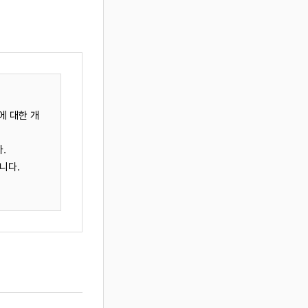
합니다.
에 대한 개
 수 있
.
TOP
업신고번호,
니다.
 수 있습니다.
송책임?환불
본법, 전자