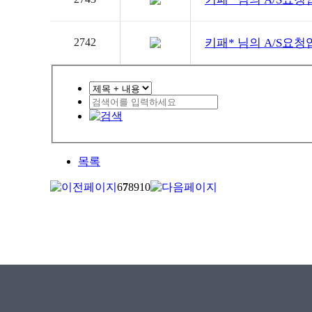
2742
키패*
님의 A/S요청
목록
6
7
8
9
10