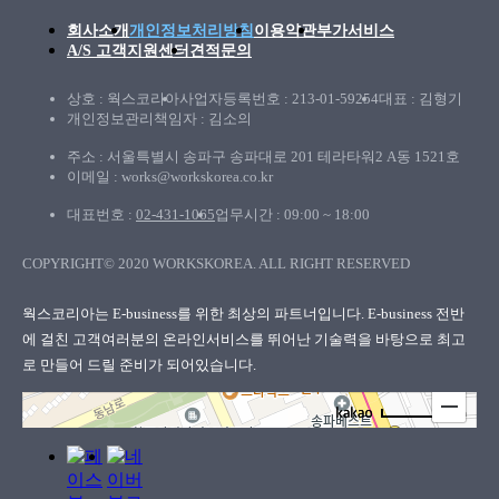
회사소개
개인정보처리방침
이용약관
부가서비스
A/S 고객지원센터
견적문의
상호 : 웍스코리아
사업자등록번호 : 213-01-59254
대표 : 김형기
개인정보관리책임자 : 김소의
주소 : 서울특별시 송파구 송파대로 201 테라타워2 A동 1521호
이메일 : works@workskorea.co.kr
대표번호 :
02-431-1065
업무시간 : 09:00 ~ 18:00
COPYRIGHT© 2020 WORKSKOREA. ALL RIGHT RESERVED
웍스코리아
웍스코리아는 E-business를 위한 최상의 파트너입니다. E-business 전반
에 걸친 고객여러분의
온라인서비스를 뛰어난 기술력을 바탕으로 최고
로 만들어 드릴 준비가 되어있습니다.
100m
로드뷰
길찾기
지도 크게 보기