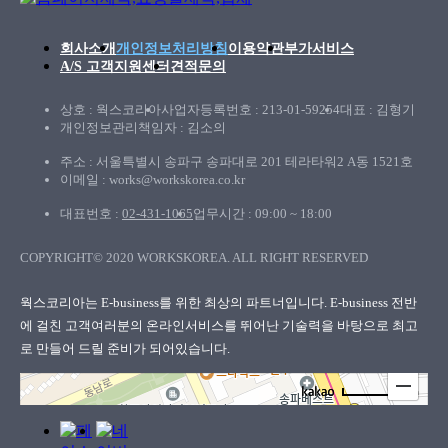
회사소개
개인정보처리방침
이용약관
부가서비스
A/S 고객지원센터
견적문의
상호 : 웍스코리아
사업자등록번호 : 213-01-59254
대표 : 김형기
개인정보관리책임자 : 김소의
주소 : 서울특별시 송파구 송파대로 201 테라타워2 A동 1521호
이메일 : works@workskorea.co.kr
대표번호 :
02-431-1065
업무시간 : 09:00 ~ 18:00
COPYRIGHT© 2020 WORKSKOREA. ALL RIGHT RESERVED
웍스코리아
웍스코리아는 E-business를 위한 최상의 파트너입니다. E-business 전반
에 걸친 고객여러분의
온라인서비스를 뛰어난 기술력을 바탕으로 최고
로 만들어 드릴 준비가 되어있습니다.
100m
로드뷰
길찾기
지도 크게 보기