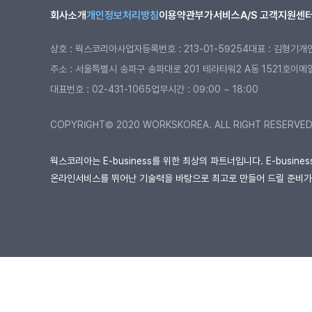
회사소개
개인정보처리방침
이용약관
부가서비스
A/S 고객지원센
상호 : 웍스코리아
사업자등록번호 : 213-01-59254
대표 : 김형기
개
주소 : 서울특별시 송파구 송파대로 201 테라타워2 A동 1521호
이메일 
대표번호 :
02-431-1065
업무시간 : 09:00 ~ 18:00
COPYRIGHT© 2020 WORKSKOREA. ALL RIGHT RESERVE
웍스코리아는 E-business를 위한 최상의 파트너입니다. E-busin
온라인서비스를 뛰어난 기술력을 바탕으로 최고로 만들어 드릴 준비가