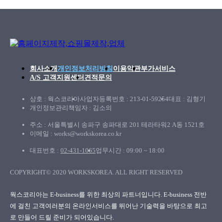
회사소개
개인정보처리방침
이용약관
부가서비스
A/S 고객지원센터
견적문의
상호 : 웍스코리아
사업자등록번호 : 213-01-59254
대표 : 김형기
개인정보관리책임자 : 김소의
주소 : 서울특별시 송파구 송파대로 201 테라타워2 A동 1521호
이메일 : works@workskorea.co.kr
대표번호 :
02-431-1065
업무시간 : 09:00 ~ 18:00
COPYRIGHT© 2020 WORKSKOREA. ALL RIGHT RESERVED
웍스코리아
웍스코리아는 E-business를 위한 최상의 파트너입니다. E-business 전반
에 걸친 고객여러분의
온라인서비스를 뛰어난 기술력을 바탕으로 최고
로 만들어 드릴 준비가 되어있습니다.