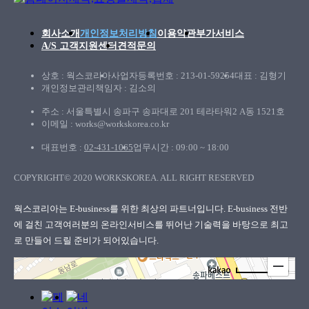
회사소개
개인정보처리방침
이용약관
부가서비스
A/S 고객지원센터
견적문의
상호 : 웍스코리아
사업자등록번호 : 213-01-59254
대표 : 김형기
개인정보관리책임자 : 김소의
주소 : 서울특별시 송파구 송파대로 201 테라타워2 A동 1521호
이메일 : works@workskorea.co.kr
대표번호 :
02-431-1065
업무시간 : 09:00 ~ 18:00
COPYRIGHT© 2020 WORKSKOREA. ALL RIGHT RESERVED
웍스코리아
웍스코리아는 E-business를 위한 최상의 파트너입니다. E-business 전반
에 걸친 고객여러분의
온라인서비스를 뛰어난 기술력을 바탕으로 최고
로 만들어 드릴 준비가 되어있습니다.
100m
로드뷰
길찾기
지도 크게 보기