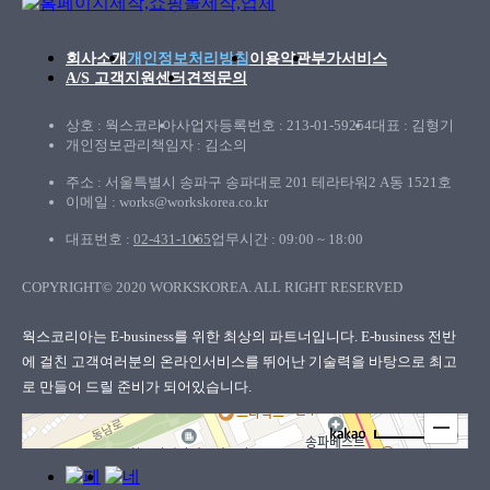
회사소개
개인정보처리방침
이용약관
부가서비스
A/S 고객지원센터
견적문의
상호 : 웍스코리아
사업자등록번호 : 213-01-59254
대표 : 김형기
개인정보관리책임자 : 김소의
주소 : 서울특별시 송파구 송파대로 201 테라타워2 A동 1521호
이메일 : works@workskorea.co.kr
대표번호 :
02-431-1065
업무시간 : 09:00 ~ 18:00
COPYRIGHT© 2020 WORKSKOREA. ALL RIGHT RESERVED
웍스코리아
웍스코리아는 E-business를 위한 최상의 파트너입니다. E-business 전반
에 걸친 고객여러분의
온라인서비스를 뛰어난 기술력을 바탕으로 최고
로 만들어 드릴 준비가 되어있습니다.
100m
로드뷰
길찾기
지도 크게 보기