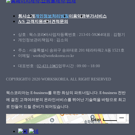
회사소개
개인정보처리방침
이용약관
부가서비스
A/S 고객지원센터
견적문의
상호 : 웍스코리아
사업자등록번호 : 213-01-59254
대표 : 김형기
개인정보관리책임자 : 김소의
주소 : 서울특별시 송파구 송파대로 201 테라타워2 A동 1521호
이메일 : works@workskorea.co.kr
대표번호 :
02-431-1065
업무시간 : 09:00 ~ 18:00
COPYRIGHT© 2020 WORKSKOREA. ALL RIGHT RESERVED
웍스코리아
웍스코리아는 E-business를 위한 최상의 파트너입니다. E-business 전반
에 걸친 고객여러분의
온라인서비스를 뛰어난 기술력을 바탕으로 최고
로 만들어 드릴 준비가 되어있습니다.
100m
로드뷰
길찾기
지도 크게 보기