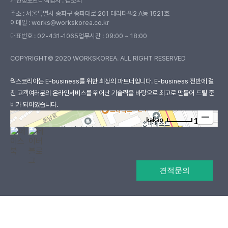
개인정보관리책임자 : 김소의
주소 : 서울특별시 송파구 송파대로 201 테라타워2 A동 1521호
이메일 : works@workskorea.co.kr
대표번호 :
02-431-1065
업무시간 : 09:00 ~ 18:00
COPYRIGHT© 2020 WORKSKOREA. ALL RIGHT RESERVED
웍스코리아
웍스코리아는 E-business를 위한 최상의 파트너입니다. E-business 전반에 걸
친 고객여러분의
온라인서비스를 뛰어난 기술력을 바탕으로 최고로 만들어 드릴 준
비가 되어있습니다.
100m
로드뷰
길찾기
지도 크게 보기
견적문의