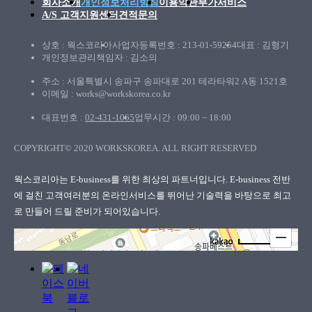
회사소개
개인정보처리방침
이용약관
부가서비스
A/S 고객지원센터
견적문의
상호 : 웍스코리아
사업자등록번호 : 213-01-59254
대표 : 김형기
개인정보관리책임자 : 김소의
주소 : 서울특별시 송파구 송파대로 201 테라타워2 A동 1521호
이메일 : works@workskorea.co.kr
대표번호 :
02-431-1065
업무시간 : 09:00 ~ 18:00
COPYRIGHT© 2020 WORKSKOREA. ALL RIGHT RESERVED
웍스코리아
웍스코리아는 E-business를 위한 최상의 파트너입니다. E-business 전반
에 걸친 고객여러분의
온라인서비스를 뛰어난 기술력을 바탕으로 최고
로 만들어 드릴 준비가 되어있습니다.
100m
로드뷰
길찾기
지도 크게 보기