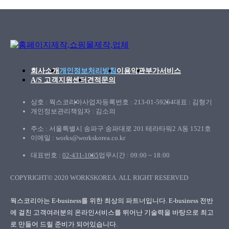
회사소개
개인정보처리방침
이용약관
부가서비스
A/S 고객지원센터
견적문의
상호 : 웍스코리아
사업자등록번호 : 213-01-59254
대표 : 김형기
개인정보관리책임자 : 김소의
주소 : 서울특별시 송파구 송파대로 201 테라타워2 A동 1521호
이메일 : works@workskorea.co.kr
대표번호 :
02-431-1065
업무시간 : 09:00 ~ 18:00
COPYRIGHT© 2020 WORKSKOREA. ALL RIGHT RESERVED
웍스코리아
웍스코리아는 E-business를 위한 최상의 파트너입니다. E-business 전반
에 걸친 고객여러분의
온라인서비스를 뛰어난 기술력을 바탕으로 최고
로 만들어 드릴 준비가 되어있습니다.