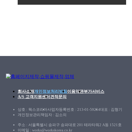
회사소개
개인정보처리방침
이용약관
부가서비스
A/S 고객지원센터
견적문의
상호 : 웍스코리아
사업자등록번호 : 213-01-59254
대표 : 김형기
개인정보관리책임자 : 김소의
주소 : 서울특별시 송파구 송파대로 201 테라타워2 A동 1521호
이메일 : works@workskorea.co.kr