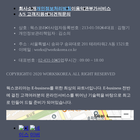
회사소개
개인정보처리방침
이용약관
부가서비스
A/S 고객지원센터
견적문의
상호 : 웍스코리아
사업자등록번호 : 213-01-59254
대표 : 김형기
개인정보관리책임자 : 김소의
주소 : 서울특별시 송파구 송파대로 201 테라타워2 A동 1521호
이메일 : works@workskorea.co.kr
대표번호 :
02-431-1065
업무시간 : 09:00 ~ 18:00
COPYRIGHT© 2020 WORKSKOREA. ALL RIGHT RESERVED
웍스코리아
웍스코리아는 E-business를 위한 최상의 파트너입니다. E-business 전반
에 걸친 고객여러분의
온라인서비스를 뛰어난 기술력을 바탕으로 최고
로 만들어 드릴 준비가 되어있습니다.
100m
로드뷰
길찾기
지도 크게 보기