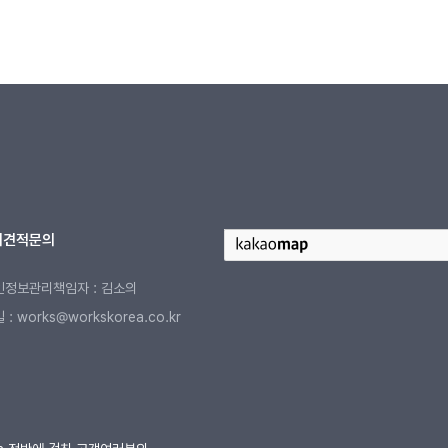
터
견적문의
인정보관리책임자 : 김소의
: works@workskorea.co.kr
D