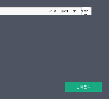
100m
로드뷰
길찾기
지도 크게 보기
견적문의