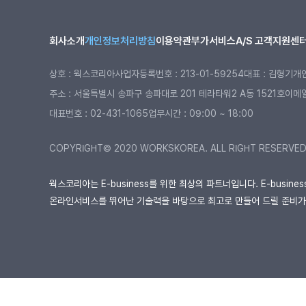
회사소개
개인정보처리방침
이용약관
부가서비스
A/S 고객지원센
상호 : 웍스코리아
사업자등록번호 : 213-01-59254
대표 : 김형기
개
주소 : 서울특별시 송파구 송파대로 201 테라타워2 A동 1521호
이메일 
대표번호 :
02-431-1065
업무시간 : 09:00 ~ 18:00
COPYRIGHT© 2020 WORKSKOREA. ALL RIGHT RESERVE
웍스코리아는 E-business를 위한 최상의 파트너입니다. E-busin
온라인서비스를 뛰어난 기술력을 바탕으로 최고로 만들어 드릴 준비가